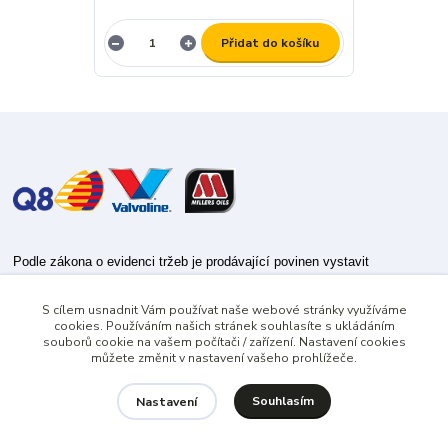
Přidat do košíku
Podle zákona o evidenci tržeb je prodávající povinen vystavit
kupujícímu účtenku.
S cílem usnadnit Vám používat naše webové stránky využíváme
Zároveň je povinen zaevidovat přijatou tržbu u správce daně online; v
cookies. Používáním našich stránek souhlasíte s ukládáním
případě technického výpadku pak nejpozději do 48 hodin.
souborů cookie na vašem počítači / zařízení. Nastavení cookies
můžete změnit v nastavení vašeho prohlížeče.
Souhlasím
Nastavení