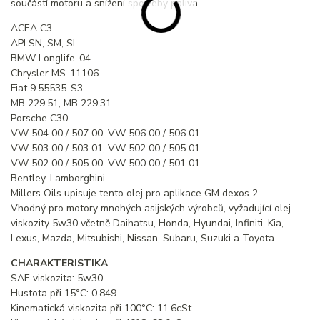
součástí motoru a snížení spotřeby paliva.
ACEA C3
API SN, SM, SL
BMW Longlife-04
Chrysler MS-11106
Fiat 9.55535-S3
MB 229.51, MB 229.31
Porsche C30
VW 504 00 / 507 00, VW 506 00 / 506 01
VW 503 00 / 503 01, VW 502 00 / 505 01
VW 502 00 / 505 00, VW 500 00 / 501 01
Bentley, Lamborghini
Millers Oils upisuje tento olej pro aplikace GM dexos 2
Vhodný pro motory mnohých asijských výrobců, vyžadující olej
viskozity 5w30 včetně Daihatsu, Honda, Hyundai, Infiniti, Kia,
Lexus, Mazda, Mitsubishi, Nissan, Subaru, Suzuki a Toyota.
CHARAKTERISTIKA
SAE viskozita: 5w30
Hustota při 15°C: 0.849
Kinematická viskozita při 100°C: 11.6cSt