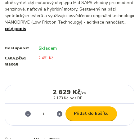
plně syntetický motorový olej typu Mid SAPS vhodný pro moderní
benzínové, naftové a hybridní motory. Sestavený na bázi
syntetických esterů a využívající osvědčenou originální technologii
NANODRIVE (Low Friction Technology) - aditivace nanočást...
celý popis
Skladem
Dostupnost
Cena před
2 481 Kč
slevou
2 629 Kč
/
ks
2 173 Kč
bez DPH
Přidat do košíku