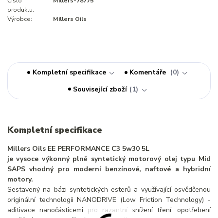
Číslo
Millers-78775
produktu:
Výrobce:
Millers Oils
Kompletní specifikace
Komentáře
0
Související zboží
1
Kompletní specifikace
Millers Oils EE PERFORMANCE C3 5w30 5L
je vysoce výkonný plně syntetický motorový olej typu Mid
SAPS vhodný pro moderní benzínové, naftové a hybridní
motory.
Sestavený na bázi syntetických esterů a využívající osvědčenou
originální technologii NANODRIVE (Low Friction Technology) -
aditivace nanočásticemi pro razantní snížení tření, opotřebení