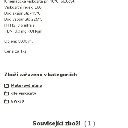
Kinematická viskozita při 40°C: 68.0cSt
Viskozitní index: 166
Bod skápnutí: -45°C
Bod vzplanutí: 225°C
HTHS: 3.5 mPa.s
TBN: 8.0 mg KOH/gm
Objem: 5000 ml
Cena za 1ks
Zboží zařazeno v kategoriích
Motorové oleje
dle viskozity
5W-30
Související zboží
1