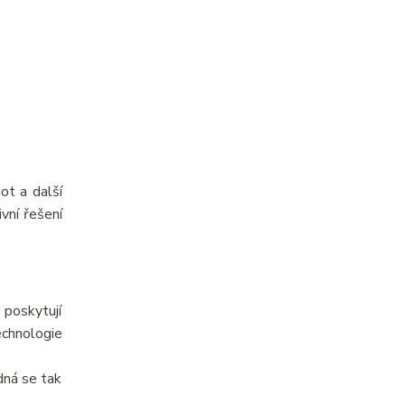
ot a další
vní řešení
 poskytují
echnologie
dná se tak