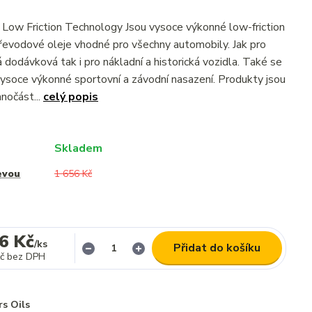
w Friction Technology Jsou vysoce výkonné low-friction
evodové oleje vhodné pro všechny automobily. Jak pro
 dodávková tak i pro nákladní a historická vozidla. Také se
 vysoce výkonné sportovní a závodní nasazení. Produkty jsou
nočást...
celý popis
Skladem
evou
1 656 Kč
6 Kč
/
ks
Přidat do košíku
č
bez DPH
rs Oils