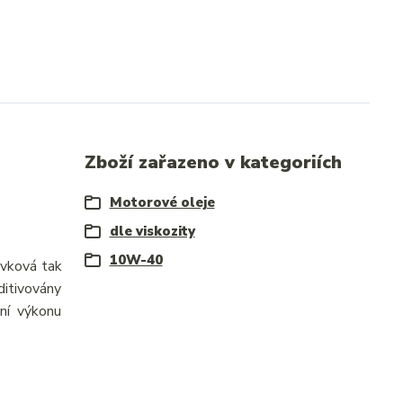
Zboží zařazeno v kategoriích
Motorové oleje
dle viskozity
10W-40
ávková tak
ditivovány
ení výkonu