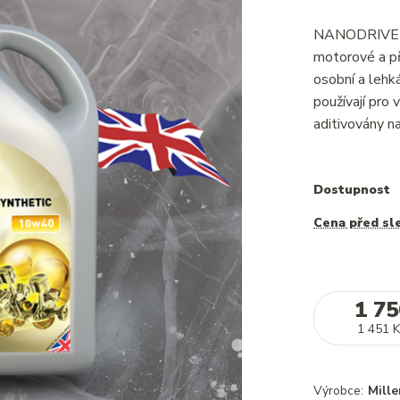
NANODRIVE Lo
motorové a př
osobní a lehká
používají pro
aditivovány na
Dostupnost
Cena před sl
1 75
1 451 K
Výrobce:
Mille