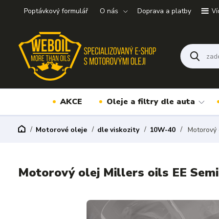
Poptávkový formulář
O nás
Doprava a platby
Ví
AKCE
Oleje a filtry dle auta
Motorové oleje
dle viskozity
10W-40
Motorový o
Motorový olej Millers oils EE Sem