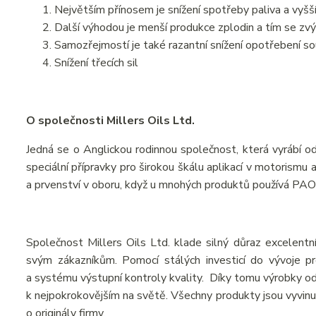
Největším přínosem je snížení spotřeby paliva a vyšš
Další výhodou je menší produkce zplodin a tím se zvýš
Samozřejmostí je také razantní snížení opotřebení s
Snížení třecích sil
O společnosti Millers Oils Ltd.
Jedná se o Anglickou rodinnou společnost, která vyrábí od
speciální přípravky pro širokou škálu aplikací v motorismu
a prvenství v oboru, když u mnohých produktů používá PAO
Společnost Millers Oils Ltd. klade silný důraz excelentní
svým zákazníkům. Pomocí stálých investicí do vývoje pr
a systému výstupní kontroly kvality. Díky tomu výrobky od 
k nejpokrokovějším na světě. Všechny produkty jsou vyvinut
o originály firmy.