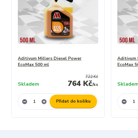
Aditivum Millers Diesel Power
Aditivum 
EcoMax 500 ml
EcoMax 5
722 Kč
764 Kč
Skladem
Sklade
/
ks
Přidat do košíku