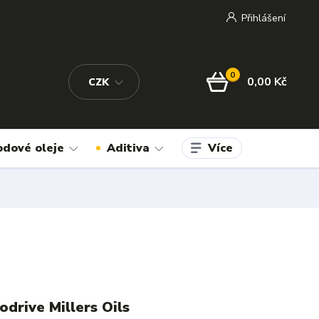
Přihlášení
0
0,00 Kč
CZK
Více
odové oleje
Aditiva
drive Millers Oils