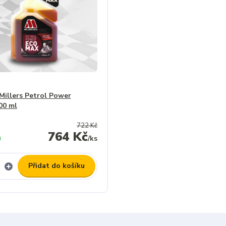
Millers Petrol Power
00 ml
722 Kč
764 Kč
m
/
ks
Přidat do košíku