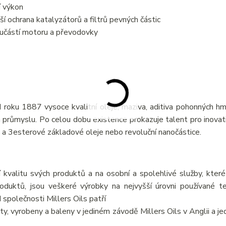
í výkon
í ochrana katalyzátorů a filtrů pevných částic
oučástí motoru a převodovky
 roku 1887 vysoce kvalitní oleje, maziva, aditiva pohonných hm
 a průmyslu. Po celou dobu existence prokazuje talent pro inovati
 a 3esterové základové oleje nebo revoluční nanočástice.
 kvalitu svých produktů a na osobní a spolehlivé služby, které
oduktů, jsou veškeré výrobky na nejvyšší úrovni používané t
společnosti Millers Oils patří
y, vyrobeny a baleny v jediném závodě Millers Oils v Anglii a je