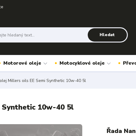
ce
Hledat
Motorové oleje
Motocyklové oleje
Přev
lej Millers oils EE Semi Synthetic 10w-40 5l
i Synthetic 10w-40 5l
Řada Nano