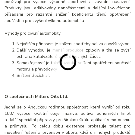
používají pro vysoce výkonné sportovní a závodní nasazení.
Produkty jsou aditivovány nanočásticemi a dalšími low-friction
přísadami pro razantní snížení koeficientu tření, opotřebení
součástí a pro zvýšení výkonu automobilu.
Výhody pro civilní automobily:
Největším přínosem je snížení spotřeby paliva a vyšší výkon
Další výhodou je menší produkce zplodin a tím se zvýší
ochrana katalyzátorů a filtrů pevných částic
Samozřejmostí je také razantní snížení opotřebení součástí
motoru a převodovky
Snížení třecích sil
O společnosti Millers Oils Ltd.
Jedná se o Anglickou rodinnou společnost, která vyrábí od roku
1887 vysoce kvalitní oleje, maziva, aditiva pohonných hmot
a další speciální přípravky pro širokou škálu aplikací v motorismu
a průmyslu. Po celou dobu existence prokazuje talent pro
inovativní řešení a prvenství v oboru, když u mnohých produktů