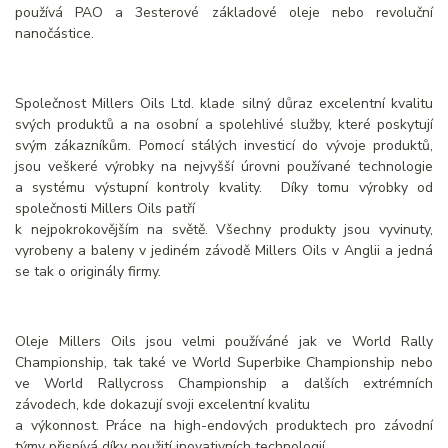
používá PAO a 3esterové základové oleje nebo revoluční
nanočástice.
Společnost Millers Oils Ltd. klade silný důraz excelentní kvalitu
svých produktů a na osobní a spolehlivé služby, které poskytují
svým zákazníkům. Pomocí stálých investicí do vývoje produktů,
jsou veškeré výrobky na nejvyšší úrovni používané technologie
a systému výstupní kontroly kvality. Díky tomu výrobky od
společnosti Millers Oils patří
k nejpokrokovějším na světě. Všechny produkty jsou vyvinuty,
vyrobeny a baleny v jediném závodě Millers Oils v Anglii a jedná
se tak o originály firmy.
Oleje Millers Oils jsou velmi používáné jak ve World Rally
Championship, tak také ve World Superbike Championship nebo
ve World Rallycross Championship a dalších extrémních
závodech, kde dokazují svoji excelentní kvalitu
a výkonnost. Práce na high-endových produktech pro závodní
týmy přispívá díky použití inovativních technologií