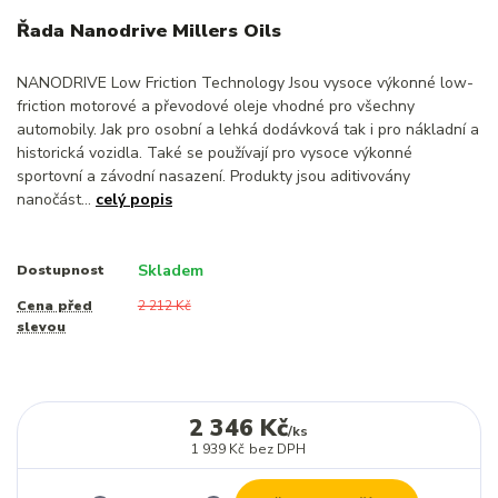
Řada Nanodrive Millers Oils
NANODRIVE Low Friction Technology Jsou vysoce výkonné low-
friction motorové a převodové oleje vhodné pro všechny
automobily. Jak pro osobní a lehká dodávková tak i pro nákladní a
historická vozidla. Také se používají pro vysoce výkonné
sportovní a závodní nasazení. Produkty jsou aditivovány
nanočást...
celý popis
Skladem
Dostupnost
Cena před
2 212 Kč
slevou
2 346 Kč
/
ks
1 939 Kč
bez DPH