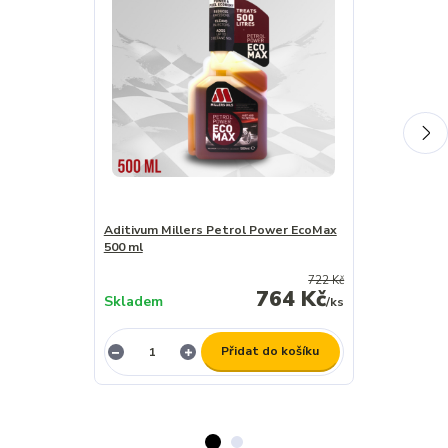
Aditivum Millers Petrol Power EcoMax
Aditivum Mill
500 ml
500 ml
722 Kč
764 Kč
Skladem
Skladem
/
ks
Přidat do košíku