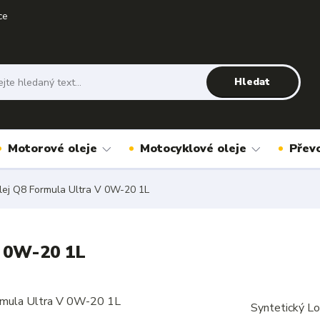
ce
Hledat
Motorové oleje
Motocyklové oleje
Přev
lej Q8 Formula Ultra V 0W-20 1L
V 0W-20 1L
Syntetický L