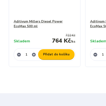
Aditivum Millers Diesel Power
Aditivum 
EcoMax 500 ml
EcoMax 5
722 Kč
764 Kč
Skladem
Sklade
/
ks
Přidat do košíku