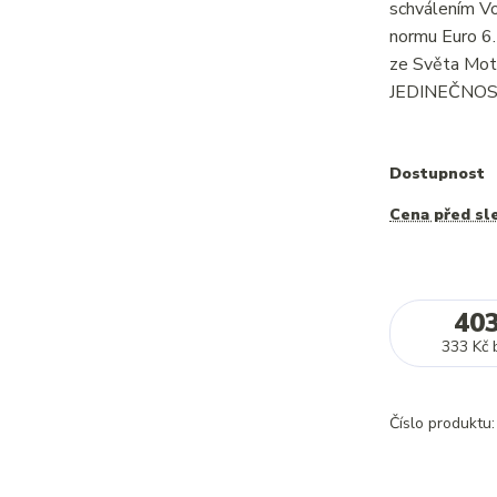
schválením Vo
normu Euro 6
ze Světa Moto
JEDINEČNOS
Dostupnost
Cena před sl
40
333 Kč
Číslo produktu: