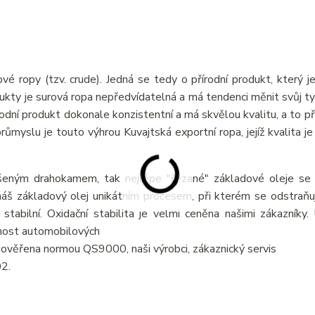
vé ropy (tzv. crude). Jedná se tedy o přírodní produkt, který j
odukty je surová ropa nepředvídatelná a má tendenci měnit svůj ty
írodní produkt dokonale konzistentní a má skvělou kvalitu, a to p
myslu je touto výhrou Kuvajtská exportní ropa, jejíž kvalita je 
šeným drahokamem, tak nejlépe "řezané" základové oleje se v
áš základový olej unikátním procesem, při kterém se odstraňují
 stabilní. Oxidační stabilita je velmi ceněna našimi zákazníky
tnost automobilových
je ověřena normou QS9000, naši výrobci, zákaznický servis
02.