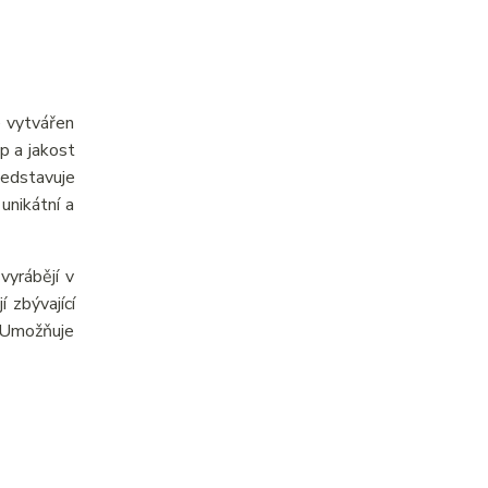
e vytvářen
p a jakost
ředstavuje
unikátní a
yrábějí v
 zbývající
. Umožňuje