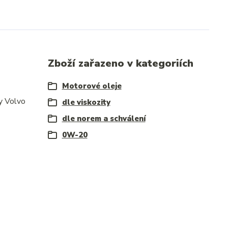
Zboží zařazeno v kategoriích
Motorové oleje
y Volvo
dle viskozity
dle norem a schválení
0W-20