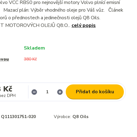
lvo VCC RBS0 pro nejnovější motory Volvo plnící emisní
. Mazací plán: Výběr vhodného oleje pro Váš vůz. Článek
rů o přednostech a jedinečnosti olejů Q8 Oils.
T MOTOROVÝCH OLEJŮ Q8:O...
celý popis
Skladem
evou
380 Kč
3 Kč
Přidat do košíku
bez DPH
Q111301751-020
Výrobce:
Q8 Oils