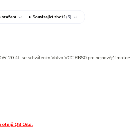
 stažení
Související zboží
5
0W-20 4L se schválením Volvo VCC RBS0 pro nejnovější motor
 olejů Q8 Oils.