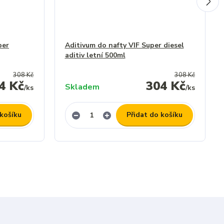
per
Aditivum do nafty VIF Super diesel
aditiv letní 500ml
308 Kč
308 Kč
4 Kč
304 Kč
Skladem
/
ks
/
ks
 košíku
Přidat do košíku