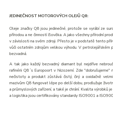
JEDINEČNOST MOTOROVÝCH OLEJŮ Q8:
Oleje značky Q8 jsou jedinečné, protože se vyrábí ze suro
přírodou a ne činností člověka. A jako všechny přírodní pr
v závislosti na svém zdroji. Přesto je v podstatě tento př
vůči ostatním zdrojům velikou výhodu. V petrolejářském prů
bezvadná.
A tak jako každý bezvadný diamant byl nejdříve nebrou
rafinérii Q8´s Europoort v Nizozemí. Zde "dobrušujeme" n
nečistoty a produkt zůstává čistý, čirý a oxidačně velmi
mazivům Q8 fungovat lépe po delší dobu, prodlužuje živo
a průmyslových zařízení, a také je chrání. Kvalita výrobků 
a logistika jsou certifikovány standardy ISO9001 a ISO90