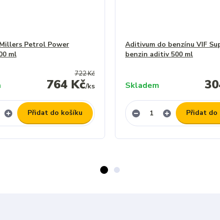
Millers Petrol Power
Aditivum do benzínu VIF Su
00 ml
benzin aditiv 500 ml
722 Kč
764 Kč
30
m
Skladem
/
ks
Přidat do košíku
Přidat do