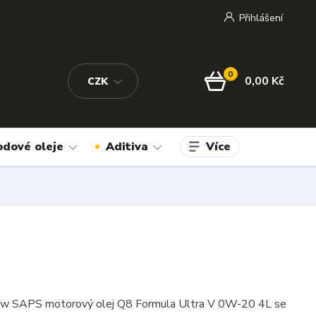
Přihlášení
0
0,00 Kč
CZK
Více
odové oleje
Aditiva
ow SAPS motorový olej Q8 Formula Ultra V 0W-20 4L se