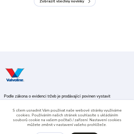
Zobrazit všechny novinky
Podle zákona o evidenci tržeb je prodávající povinen vystavit
kupujícímu účtenku.
S cílem usnadnit Vám používat naše webové stránky využíváme
Zároveň je povinen zaevidovat přijatou tržbu u správce daně online; v
cookies. Používáním našich stránek souhlasíte s ukládáním
případě technického výpadku pak nejpozději do 48 hodin.
souborů cookie na vašem počítači / zařízení. Nastavení cookies
můžete změnit v nastavení vašeho prohlížeče.