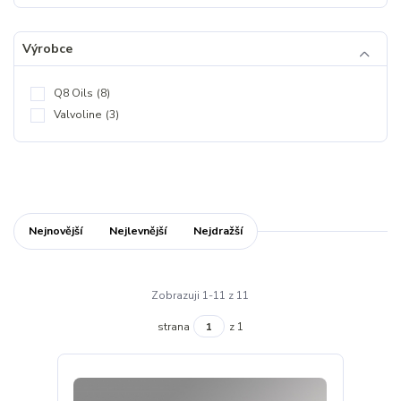
Výrobce
Q8 Oils
(8)
Valvoline
(3)
Nejnovější
Nejlevnější
Nejdražší
Zobrazuji 1-11 z 11
strana
z 1