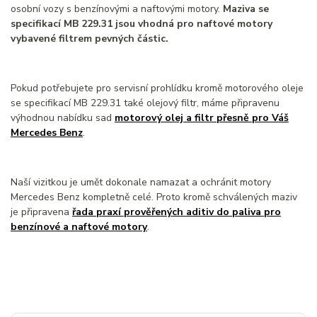
osobní vozy s benzínovými a naftovými motory.
Maziva se
specifikací MB 229.31 jsou vhodná pro naftové motory
vybavené filtrem pevných částic.
Pokud potřebujete pro servisní prohlídku kromě motorového oleje
se specifikací MB 229.31 také olejový filtr, máme připravenu
výhodnou nabídku sad
motorový olej a filtr přesně pro Váš
Mercedes Benz
.
Naší vizitkou je umět dokonale namazat a ochránit motory
Mercedes Benz kompletně celé. Proto kromě schválených maziv
je připravena
řada praxí prověřených aditiv do paliva pro
benzínové a naftové motory
.