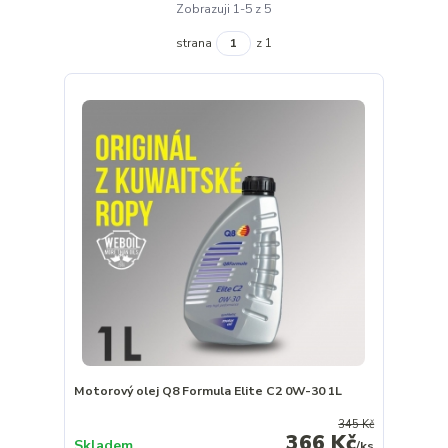
Zobrazuji 1-5 z 5
strana
z 1
Motorový olej Q8 Formula Elite C2 0W-30 1L
345 Kč
366 Kč
Skladem
/
ks