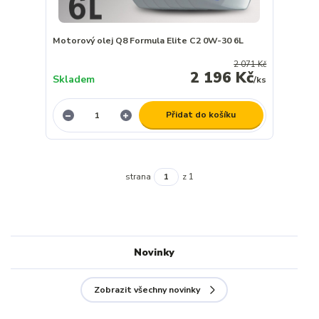
Motorový olej Q8 Formula Elite C2 0W-30 6L
2 071 Kč
2 196 Kč
Skladem
/
ks
Přidat do košíku
strana
z 1
Novinky
Zobrazit všechny novinky