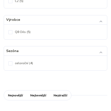
C2
(5)
Výrobce
Q8 Oils
(5)
Sezóna
celoroční
(4)
Nejnovější
Nejlevnější
Nejdražší