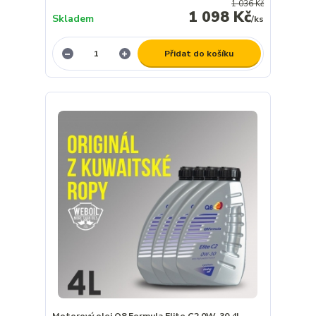
1 036 Kč
1 098 Kč
Skladem
/
ks
Přidat do košíku
Motorový olej Q8 Formula Elite C2 0W-30 4L