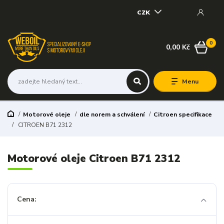
CZK
0
0,00 Kč
Menu
Motorové oleje
dle norem a schválení
Citroen specifikace
CITROEN B71 2312
Motorové oleje Citroen B71 2312
Cena: