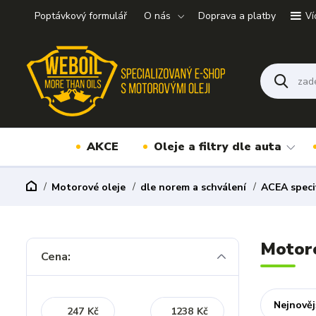
Poptávkový formulář
O nás
Doprava a platby
Ví
AKCE
Oleje a filtry dle auta
Motorové oleje
dle norem a schválení
ACEA speci
Motoro
Cena:
Nejnověj
Kč
Kč