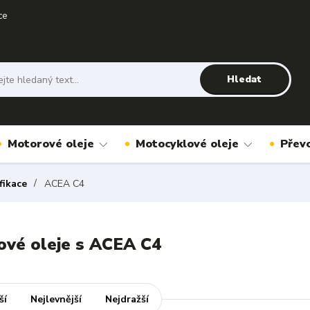
ce
Hledat
Motorové oleje
Motocyklové oleje
Přev
fikace
ACEA C4
vé oleje s ACEA C4
ší
Nejlevnější
Nejdražší