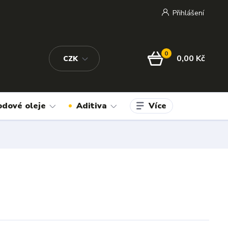
Přihlášení
0
0,00 Kč
CZK
Více
odové oleje
Aditiva