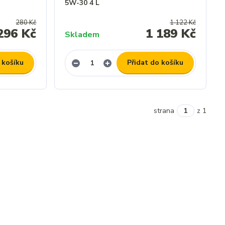
5W-30 4 L
280 Kč
1 122 Kč
296 Kč
1 189 Kč
Skladem
 košíku
Přidat do košíku
strana
z 1