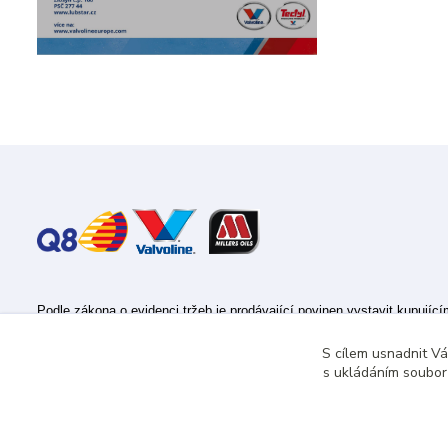
Podle zákona o evidenci tržeb je prodávající povinen vystavit kupujíc
Zároveň je povinen zaevidovat přijatou tržbu u správce daně online; v
S cílem usnadnit V
s ukládáním souborů