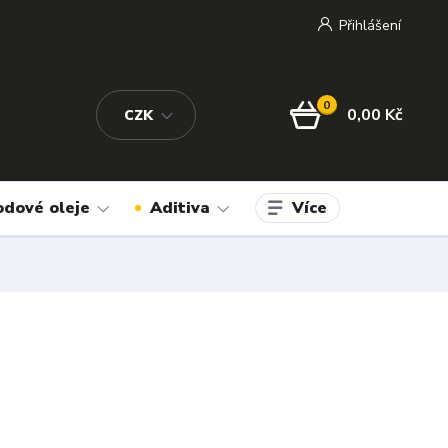
Přihlášení
0
0,00 Kč
CZK
Více
odové oleje
Aditiva