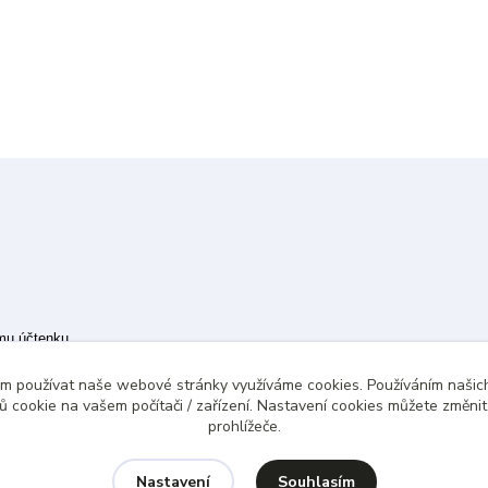
ímu účtenku.
 případě technického výpadku pak nejpozději do 48 hodin.
ám používat naše webové stránky využíváme cookies. Používáním našich
 cookie na vašem počítači / zařízení. Nastavení cookies můžete změni
prohlížeče.
Souhlasím
Nastavení