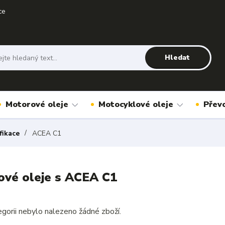
ce
Hledat
Motorové oleje
Motocyklové oleje
Přev
fikace
ACEA C1
vé oleje s ACEA C1
gorii nebylo nalezeno žádné zboží.