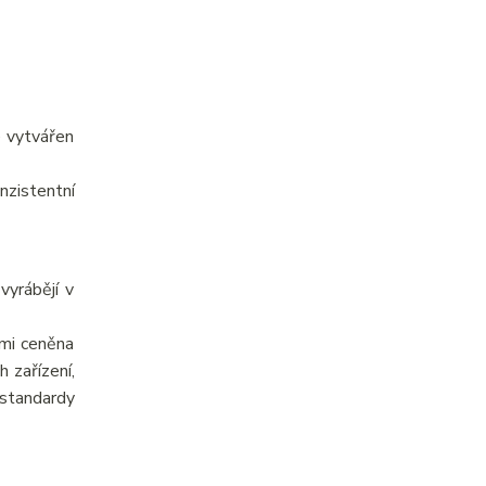
e vytvářen
nzistentní
yrábějí v
elmi ceněna
 zařízení,
 standardy