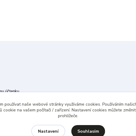
ímu účtenku.
 případě technického výpadku pak nejpozději do 48 hodin.
ám používat naše webové stránky využíváme cookies. Používáním našich
 cookie na vašem počítači / zařízení. Nastavení cookies můžete změni
prohlížeče.
Souhlasím
Nastavení