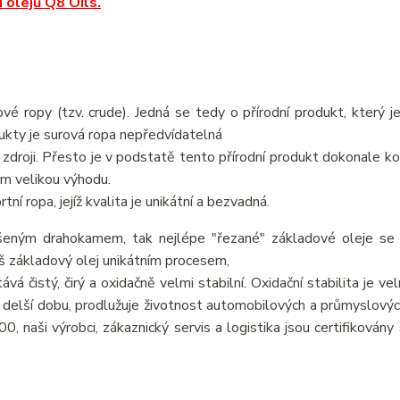
 olejů Q8 Oils.
vé ropy (tzv. crude). Jedná se tedy o přírodní produkt, který j
dukty je surová ropa nepředvídatelná
 zdroji. Přesto je v podstatě tento přírodní produkt dokonale ko
ům velikou výhodu.
í ropa, jejíž kvalita je unikátní a bezvadná.
šeným drahokamem, tak nejlépe "řezané" základové oleje se v
š základový olej unikátním procesem,
vá čistý, čirý a oxidačně velmi stabilní. Oxidační stabilita je v
elší dobu, prodlužuje životnost automobilových a průmyslových
, naši výrobci, zákaznický servis a logistika jsou certifikovány