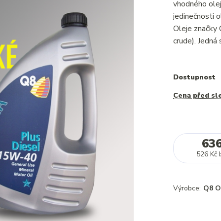
vhodného ole
jedinečnost
Oleje značky Q
crude). Jedná 
Dostupnost
Cena před sl
63
526 Kč
Výrobce:
Q8 O