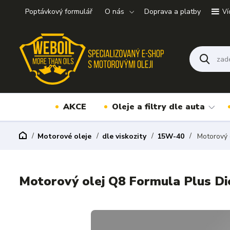
Poptávkový formulář
O nás
Doprava a platby
Ví
AKCE
Oleje a filtry dle auta
Motorové oleje
dle viskozity
15W-40
Motorový 
Motorový olej Q8 Formula Plus D