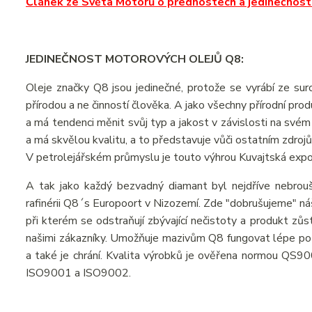
Článek ze Světa Motorů o přednostech a jedinečnosti
JEDINEČNOST MOTOROVÝCH OLEJŮ Q8:
Oleje značky Q8 jsou jedinečné, protože se vyrábí ze suro
přírodou a ne činností člověka. A jako všechny přírodní pro
a má tendenci měnit svůj typ a jakost v závislosti na svém
a má skvělou kvalitu, a to představuje vůči ostatním zdroj
V petrolejářském průmyslu je touto výhrou Kuvajtská exportn
A tak jako každý bezvadný diamant byl nejdříve nebrou
rafinérii Q8´s Europoort v Nizozemí. Zde "dobrušujeme" ná
při kterém se odstraňují zbývající nečistoty a produkt zůstá
našimi zákazníky. Umožňuje mazivům Q8 fungovat lépe po d
a také je chrání. Kvalita výrobků je ověřena normou QS9000
ISO9001 a ISO9002.