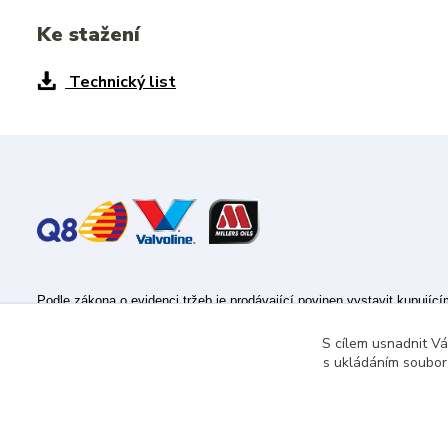
Ke stažení
Technický list
Podle zákona o evidenci tržeb je prodávající povinen vystavit kupujíc
Zároveň je povinen zaevidovat přijatou tržbu u správce daně online; v
S cílem usnadnit V
s ukládáním souborů