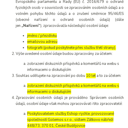
Evropského parlamentu a Rady (EU) č. 2016/679 o ochraně
fyzických osob v souvislosti se zpracováním osobních údajů a o
volném pohybu těchto údajů a o zrušení směrnice 95/46/ES
(obecné nařízení o ochraně osobních údajů) (dále
jen
„Nařízení“
), zpracovával/a následující osobní údaje:
jméno / přezdívku
emailovou adresu
fotografii (pokud poskytnete přes službu třetí strany).
Výše uvedené osobní údaje budou zpracovány za účelem:
zobrazení diskuzních příspěvků a komentářů na webu s
informacemi o diskutujícím
Souhlas udělujete na zpracování po dobu
10 let
a to za účelem:
zobrazení diskuzních příspěvků a komentářů na webu s
informacemi o diskutujícím
Zpracování osobních údajů je prováděno Správcem osobních
údajů, osobní údaje však mohou zpracovávat i tito zpracovatelé:
Poskytovatelem služby Eshop-rychle, provozované
společností Golemos s.r.o., sídlem Zátkovo nábřeží
448/73, 370 01, České Budějovice