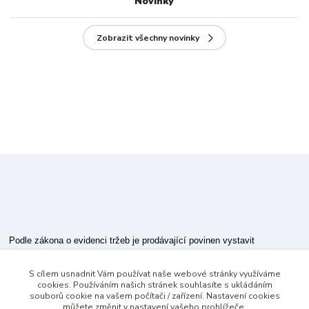
Novinky
Zobrazit všechny novinky
Podle zákona o evidenci tržeb je prodávající povinen vystavit
kupujícímu účtenku.
S cílem usnadnit Vám používat naše webové stránky využíváme
Zároveň je povinen zaevidovat přijatou tržbu u správce daně online; v
cookies. Používáním našich stránek souhlasíte s ukládáním
případě technického výpadku pak nejpozději do 48 hodin.
souborů cookie na vašem počítači / zařízení. Nastavení cookies
můžete změnit v nastavení vašeho prohlížeče.