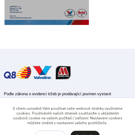
Podle zákona o evidenci tržeb je prodávající povinen vystavit
kupujícímu účtenku.
S cílem usnadnit Vám používat naše webové stránky využíváme
Zároveň je povinen zaevidovat přijatou tržbu u správce daně online; v
cookies. Používáním našich stránek souhlasíte s ukládáním
případě technického výpadku pak nejpozději do 48 hodin.
souborů cookie na vašem počítači / zařízení. Nastavení cookies
můžete změnit v nastavení vašeho prohlížeče.