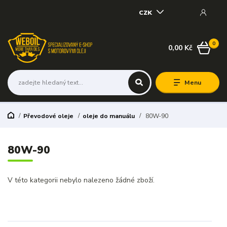
CZK
0
0,00 Kč
Menu
Převodové oleje
oleje do manuálu
80W-90
80W-90
V této kategorii nebylo nalezeno žádné zboží.