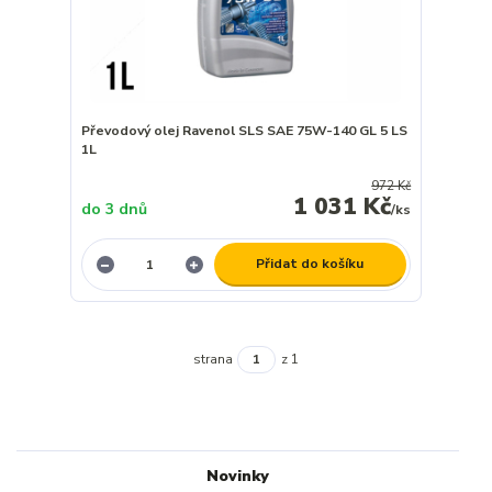
Převodový olej Ravenol SLS SAE 75W-140 GL 5 LS
1L
972 Kč
1 031 Kč
do 3 dnů
/
ks
Přidat do košíku
strana
z 1
Novinky