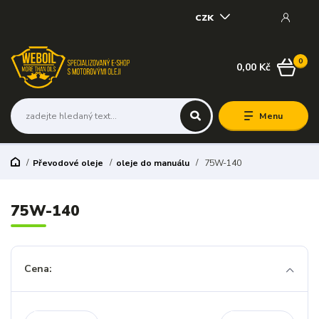
CZK
0
0,00 Kč
Menu
Převodové oleje
oleje do manuálu
75W-140
75W-140
Cena: