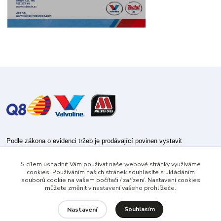
Podle zákona o evidenci tržeb je prodávající povinen vystavit
kupujícímu účtenku.
S cílem usnadnit Vám používat naše webové stránky využíváme
Zároveň je povinen zaevidovat přijatou tržbu u správce daně online; v
cookies. Používáním našich stránek souhlasíte s ukládáním
případě technického výpadku pak nejpozději do 48 hodin.
souborů cookie na vašem počítači / zařízení. Nastavení cookies
můžete změnit v nastavení vašeho prohlížeče.
Souhlasím
Nastavení